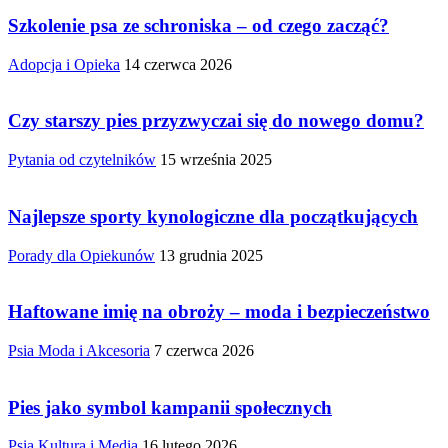
Szkolenie psa ze schroniska – od czego zacząć?
Adopcja i Opieka
14 czerwca 2026
Czy starszy pies przyzwyczai się do nowego domu?
Pytania od czytelników
15 września 2025
Najlepsze sporty kynologiczne dla początkujących
Porady dla Opiekunów
13 grudnia 2025
Haftowane imię na obroży – moda i bezpieczeństwo
Psia Moda i Akcesoria
7 czerwca 2026
Pies jako symbol kampanii społecznych
Psia Kultura i Media
16 lutego 2026