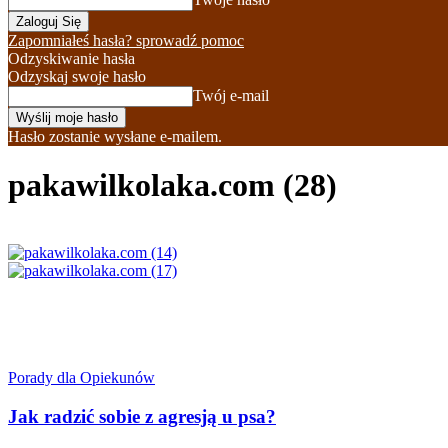
Zapomniałeś hasła? sprowadź pomoc
Odzyskiwanie hasła
Odzyskaj swoje hasło
Twój e-mail
Hasło zostanie wysłane e-mailem.
pakawilkolaka.com (28)
Porady dla Opiekunów
Jak radzić sobie z agresją u psa?