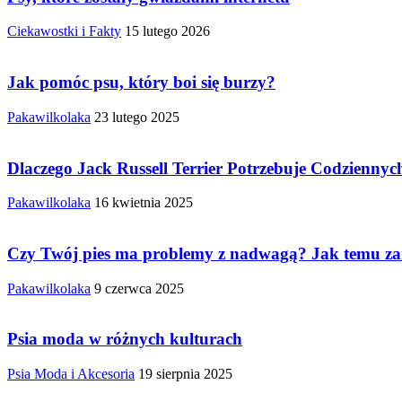
Ciekawostki i Fakty
15 lutego 2026
Jak pomóc psu, który boi się burzy?
Pakawilkolaka
23 lutego 2025
Dlaczego Jack Russell Terrier Potrzebuje Codzienn
Pakawilkolaka
16 kwietnia 2025
Czy Twój pies ma problemy z nadwagą? Jak temu za
Pakawilkolaka
9 czerwca 2025
Psia moda w różnych kulturach
Psia Moda i Akcesoria
19 sierpnia 2025