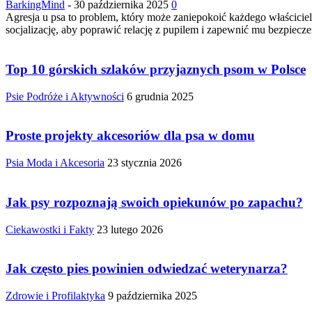
BarkingMind
-
30 października 2025
0
Agresja u psa to problem, który może zaniepokoić każdego właścicie
socjalizację, aby poprawić relację z pupilem i zapewnić mu bezpiecz
Top 10 górskich szlaków przyjaznych psom w Polsce
Psie Podróże i Aktywności
6 grudnia 2025
Proste projekty akcesoriów dla psa w domu
Psia Moda i Akcesoria
23 stycznia 2026
Jak psy rozpoznają swoich opiekunów po zapachu?
Ciekawostki i Fakty
23 lutego 2026
Jak często pies powinien odwiedzać weterynarza?
Zdrowie i Profilaktyka
9 października 2025