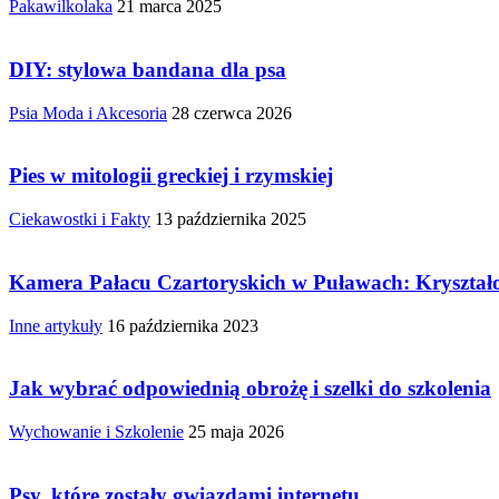
Pakawilkolaka
21 marca 2025
DIY: stylowa bandana dla psa
Psia Moda i Akcesoria
28 czerwca 2026
Pies w mitologii greckiej i rzymskiej
Ciekawostki i Fakty
13 października 2025
Kamera Pałacu Czartoryskich w Puławach: Kryształ
Inne artykuły
16 października 2023
Jak wybrać odpowiednią obrożę i szelki do szkolenia
Wychowanie i Szkolenie
25 maja 2026
Psy, które zostały gwiazdami internetu