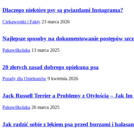
Dlaczego niektóre psy są gwiazdami Instagrama?
Ciekawostki i Fakty
23 marca 2026
Najlepsze sposoby na dokumentowanie postępów szcze
Pakawilkolaka
13 marca 2025
20 złotych zasad dobrego opiekuna psa
Porady dla Opiekunów
9 kwietnia 2026
Jack Russell Terrier a Problemy z Otyłością – Jak I
Pakawilkolaka
26 marca 2025
Jak radzić sobie z lękiem psa przed burzami i hałasa