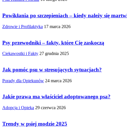
Powikłania po szczepieniach – kiedy należy się martw
Zdrowie i Profilaktyka
17 marca 2026
Psy przewodniki – fakty, które Cię zaskoczą
Ciekawostki i Fakty
27 grudnia 2025
Jak pomóc psu w stresujących sytuacjach?
Porady dla Opiekunów
24 marca 2026
Jakie prawa ma właściciel adoptowanego psa?
Adopcja i Opieka
29 czerwca 2026
Trendy w psiej modzie 2025